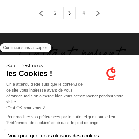
2
3
4
ABOUT US
FOLLOW US