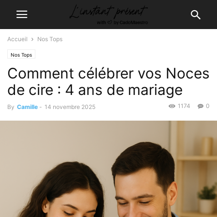
Accueil
Nos Tops
Nos Tops
Comment célébrer vos Noces
de cire : 4 ans de mariage
1174
0
By
Camille
-
14 novembre 2025