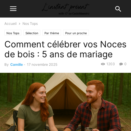
Accueil
Nos Tops
Nos Tops
Sélection
Par thème
Pour un proche
Comment célébrer vos Noces
de bois : 5 ans de mariage
1203
0
By
Camille
-
17 novembre 2025