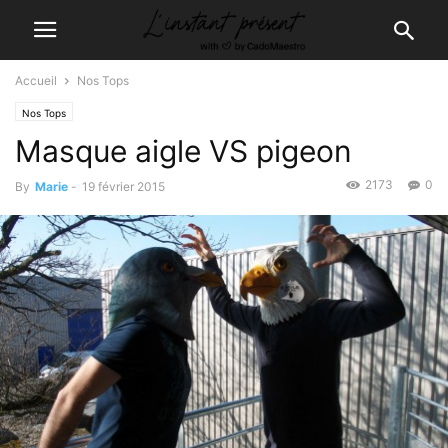
Accueil
Nos Tops
Nos Tops
Masque aigle VS pigeon
2173
0
By
Marie
-
19 février 2015