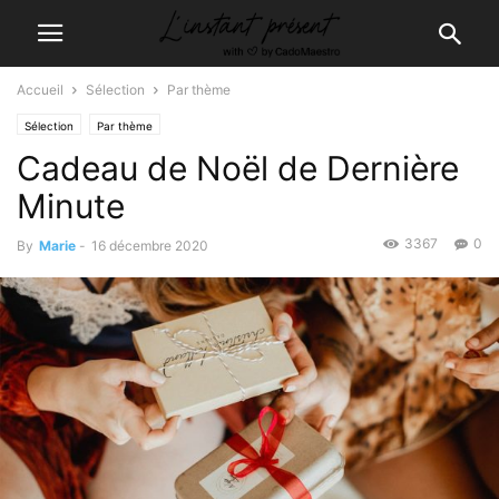
Accueil
Sélection
Par thème
Sélection
Par thème
Cadeau de Noël de Dernière
Minute
3367
0
By
Marie
-
16 décembre 2020