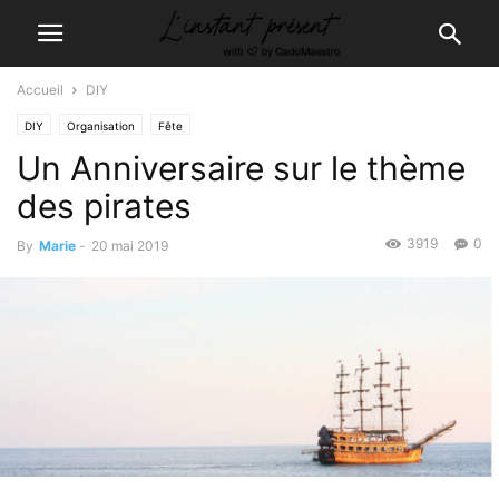
Accueil
DIY
DIY
Organisation
Fête
Un Anniversaire sur le thème
des pirates
3919
0
By
Marie
-
20 mai 2019