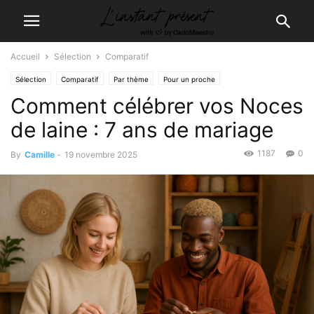
Accueil
Sélection
Comparatif
Sélection
Comparatif
Par thème
Pour un proche
Comment célébrer vos Noces
de laine : 7 ans de mariage
1187
0
By
Camille
-
19 novembre 2025