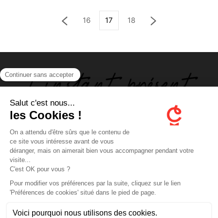
16
17
18
ABOUT US
FOLLOW US